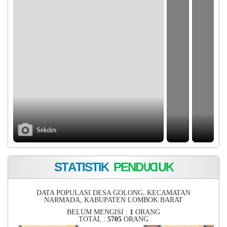
Sekdes
Tamu dari Kas
S
T
A
T
I
S
T
I
K
P
E
N
D
U
D
U
K
DATA POPULASI DESA GOLONG, KECAMATAN
NARMADA, KABUPATEN LOMBOK BARAT
BELUM MENGISI :
1
ORANG
TOTAL :
5705
ORANG